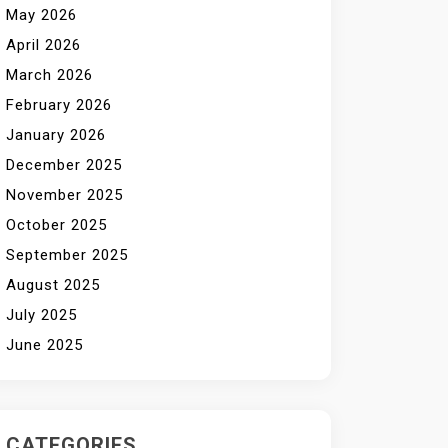
May 2026
April 2026
March 2026
February 2026
January 2026
December 2025
November 2025
October 2025
September 2025
August 2025
July 2025
June 2025
CATEGORIES