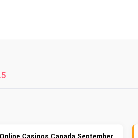
25
 Online Casinos Canada September