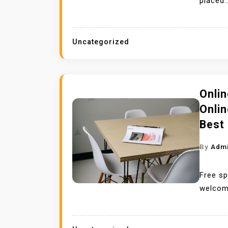
placed.
Uncategorized
Onli
Onli
Best 
By
Adm
Free sp
welcom