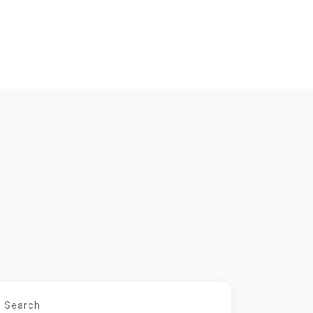
Search