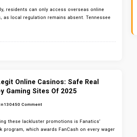
N
S
P
ly, residents can only access overseas online
I
L
, as local regulation remains absent. Tennessee
N
A
O
Y
S
O
J
O
:
U
K
egit Online Casinos: Safe Real
O
y Gaming Sites Of 2025
N
L
O
in13045
0 Comment
I
N
N
T
ing these lackluster promotions is Fanatics’
E
O
ck program, which awards FanCash on every wager
C
P