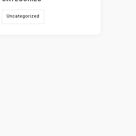
Uncategorized