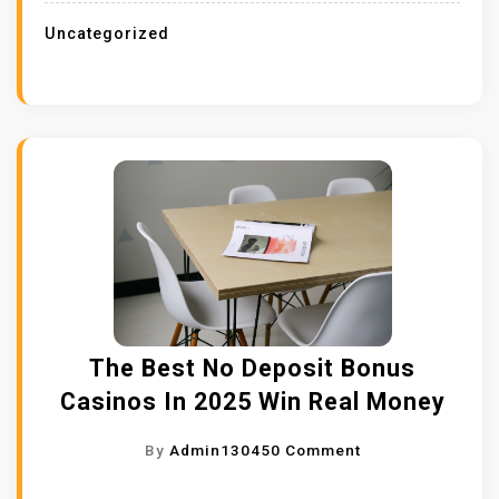
I
F
N
Uncategorized
N
2
L
O
0
I
S
2
N
F
5
E
O
C
R
A
U
S
S
I
.
N
P
O
L
S
A
The Best No Deposit Bonus
I
Y
Casinos In 2025 Win Real Money
N
E
2
R
O
By
Admin13045
0 Comment
0
S
N
2