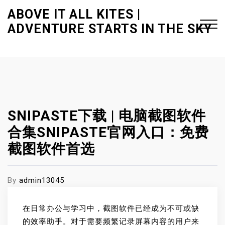
S
ABOVE IT ALL KITES |
k
ADVENTURE STARTS IN THE SKY
i
p
t
Close
o
Menu
c
o
n
SNIPASTE下载 | 电脑截图软件
t
合集SNIPASTE官网入口：免费
e
截图软件首选
n
t
By
admin13045
在日常办公与学习中，截图软件已经成为不可或缺
的效率助手。对于需要频繁记录屏幕内容的用户来