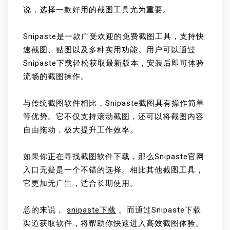
说，选择一款好用的截图工具尤为重要。
Snipaste是一款广受欢迎的免费截图工具，支持快
速截图、贴图以及多种实用功能。用户可以通过
Snipaste下载轻松获取最新版本，安装后即可体验
流畅的截图操作。
与传统截图软件相比，Snipaste截图具有操作简单
等优势。它不仅支持滚动截图，还可以将截图内容
自由拖动，极大提升工作效率。
如果你正在寻找截图软件下载，那么Snipaste官网
入口无疑是一个不错的选择。相比其他截图工具，
它更加无广告，适合长期使用。
总的来说，
snipaste下载
。而通过Snipaste下载
渠道获取软件，将帮助你快速进入高效截图体验。